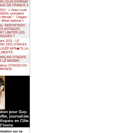
 DU QUAI D’ORSAY
AGE DE FRANCE 3
 2013 - « Jean-Louis
DIN, président
 Monde " : Otages :
un débat national »
011- REPORTERS :
ES d’OTAGES,
T LIMITER LES
ISQUES ?
ars 2011 - LE
ING DES OTAGES
LIGÉE APR�?S LA
LIBERTÉ
RANÇAIS OTAGES
S LE MONDE
nières OTAGES DU
MONDE
ation pour Guy-
ffer, journaliste
 disparu en Côte
d’Ivoire
rmation sur sa