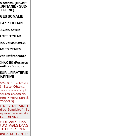
 SAHEL (NIGER-
URITANIE - SUD-
ALGERIE)
GES SOMALIE
GES SOUDAN
AGES SYRIE
AGES TCHAD
ES VENEZUELA
AGES YEMEN
web intéressants
NAGES d’otages
amilles d’otages
UR ...PIRATERIE
ARITIME
mbre 2014 - OTAGES
- Barak Obama
n réexamen complet
édures en cas de
ages « terroristes à
étranger »}}
 2014 - SUR FRANCE
res Sensibles" : il y
la prise d’otages du
ALGER/PARIS
embre 2013 - LES
S D’OTAGES DANS
DE DEPUIS 1997
mbre 2013 - CENTRE