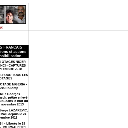
NS
S FRANCAIS :
ions et actions
nsibilisation
! OTAGES NIGER -
INCI - CAPTURES
PTEMBRE 2010
S POUR TOUS LES
OTAGES
 OTAGE NIGERIA -
cis Collomp
RE ! Georges
sch, prêtre enlevé
n, dans la nuit du
4 novembre 2013
 Serge LAZAREVIC,
Mali, depuis le 24
embre 2011
 ! - Libérés le 19
4 - JOURNALISTES