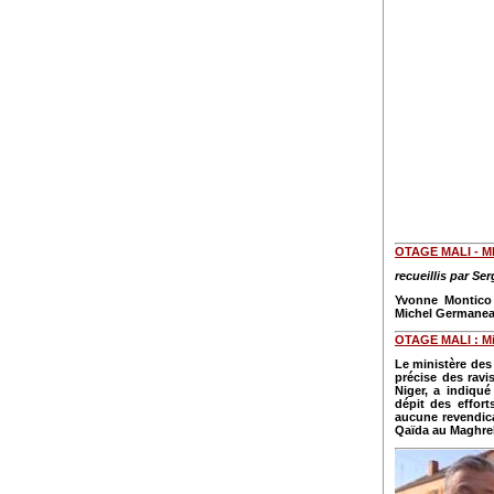
OTAGE MALI - 
recueillis par S
Yvonne Montico 
Michel Germaneau 
OTAGE MALI : Mi
Le ministère des
précise des rav
Niger, a indiqué
dépit des effort
aucune revendica
Qaïda au Maghreb