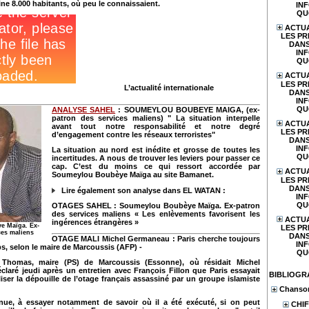
e 8.000 habitants, où peu le connaissaient.
IN
QU
ACTUA
LES PR
DANS
IN
QU
ACTUA
LES PR
L’actualité internationale
DANS
IN
QU
ANALYSE SAHEL
: SOUMEYLOU BOUBEYE MAIGA, (ex-
patron des services maliens)
" La situation interpelle
ACTUA
avant tout notre responsabilité et notre degré
LES PR
d’engagement contre les réseaux terroristes"
DANS
IN
La situation au nord est inédite et grosse de toutes les
QU
incertitudes. A nous de trouver les leviers pour passer ce
cap. C’est du moins ce qui ressort accordée par
ACTUA
Soumeylou Boubèye Maïga au site Bamanet.
LES PR
DANS
Lire également son analyse dans EL WATAN :
IN
QU
OTAGES SAHEL
:
Soumeylou Boubèye Maïga. Ex-patron
des services maliens « Les enlèvements favorisent les
ACTUA
ingérences étrangères »
e Maïga. Ex-
LES PR
ces maliens
DANS
OTAGE MALI
Michel Germaneau : Paris cherche toujours
IN
rps, selon le maire de Marcoussis (AFP) -
QU
 Thomas, maire (PS) de Marcoussis (Essonne), où résidait Michel
laré jeudi après un entretien avec François Fillon que Paris essayait
BIBLIOGR
liser la dépouille de l’otage français assassiné par un groupe islamiste
Chanson
tinue, à essayer notamment de savoir où il a été exécuté, si on peut
CHIF