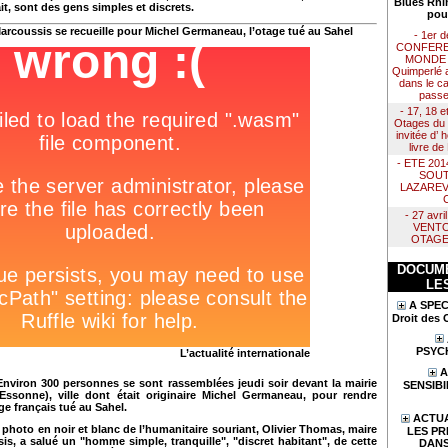
Blues Rhi
it, sont des gens simples et discrets.
pou
arcoussis se recueille pour Michel Germaneau, l’otage tué au Sahel
- 1er 
CONFERE
MONDE :
Quimperlé 
dans le ca
passe
- 17, 18 e
Otages du 
invitée d’
livre d
- ETE 20
SOUT
LAZAREV
- 27 avr
VENTO
OTAGE
DOCUME
LE
A SPEC
Droit des 
PSYC
L’actualité internationale
A
viron 300 personnes se sont rassemblées jeudi soir devant la mairie
SENSIBI
Essonne), ville dont était originaire Michel Germaneau, pour rendre
e français tué au Sahel.
ACTUA
 photo en noir et blanc de l’humanitaire souriant, Olivier Thomas, maire
LES PR
is, a salué un "homme simple, tranquille", "discret habitant", de cette
DANS