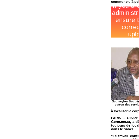
commune d’à pein
Soumeylou Boubèy
patron des servi
à localiser le co
PARIS - Olivier
Germaneau, a déc
toujours de loca
dans le Sahel.
"Le travail con