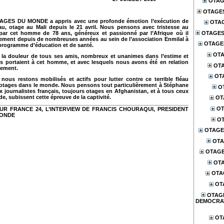
OTAG
OTAGE
TAGES DU MONDE a appris avec une profonde émotion l’exécution de
OTA
u, otage au Mali depuis le 21 avril. Nous pensons avec tristesse au
OTAGES
 par cet homme de 78 ans, généreux et passionné par l’Afrique où il
ement depuis de nombreuses années au sein de l’association Enmilal à
OTAGES
e programme d’éducation et de santé.
OTA
la douleur de tous ses amis, nombreux et unanimes dans l’estime et
ils portaient à cet homme, et avec lesquels nous avons été en relation
OTA
vement.
OT
nous restons mobilisés et actifs pour lutter contre ce terrible fléau
d’otages dans le monde. Nous pensons tout particulièrement à Stéphane
O
ux journalistes français, toujours otages en Afghanistan, et à tous ceux
e, subissent cette épreuve de la captivité.
OT
OT
UR FRANCE 24, L’INTERVIEW DE FRANCIS CHOURAQUI, PRESIDENT
MONDE
OT
OTAGE
OTA
OTAG
OTA
OTA
OT
OTAG
DEMOCRA
OT