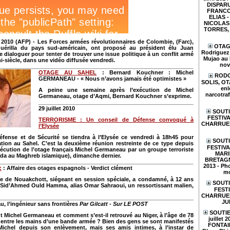
DISPARU
FRANCO
ELIAS - 
NICOLAS 
TORRES, e
2010 (AFP) - Les Forces armées révolutionnaires de Colombie, (Farc),
OTAGE
uérilla du pays sud-américain, ont proposé au président élu Juan
Rodriguez 
 dialoguer pour tenter de trouver une issue politique à un conflit armé
Mujao au 
i-siècle, dans une vidéo diffusée vendredi.
nov
OTAGE AU SAHEL
: Bernard Kouchner : Michel
RODO
GERMANEAU - « Nous n’avons jamais été optimistes »
SOLIS, O
enl
A peine une semaine après l’exécution de Michel
narcotraf
Germaneau, otage d’Aqmi, Bernard Kouchner s’exprime.
29 juillet 2010
SOUTI
FESTIVA
TERRORISME : Un conseil de Défense convoqué à
CHARRUES
l’Elysée
éfense et de Sécurité se tiendra à l’Elysée ce vendredi à 18h45 pour
SOUTI
ation au Sahel. C’est la deuxième réunion restreinte de ce type depuis
FESTIV
xécution de l’otage français Michel Germaneau par un groupe terroriste
MARI
ïda au Maghreb islamique), dimanche dernier.
BRETAGN
2013 - Pho
:
:
Affaire des otages espagnols - Verdict clément
mo
le de Nouakchott, siégeant en session spéciale, a condamné, à 12 ans
SOUTI
 Sid’Ahmed Ould Hamma, alias Omar Sahraoui, un ressortissant malien,
FESTI
CHARRUES 
JU
, l’ingénieur sans frontières
Par Gilcatt - Sur LE POST
SOUTIE
nt Michel Germaneau et comment s’est-il retrouvé au Niger, à l’âge de 78
juillet 
 entre les mains d’une bande armée ? Bien des gens se sont manifestés
FONTAIN
Michel depuis son enlèvement, mais ses amis intimes, à l’instar de