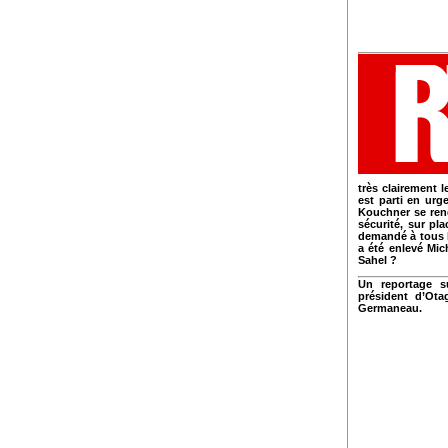
très clairement l
est parti en urg
Kouchner se rend
sécurité, sur pl
demandé à tous l
a été enlevé Mi
Sahel ?
Un reportage s
président d’Ota
Germaneau.