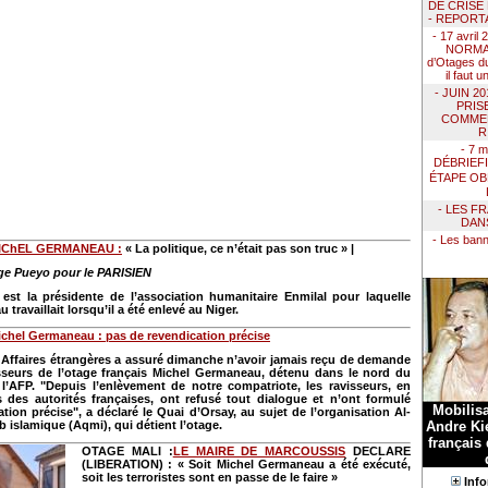
DE CRISE
- REPORT
- 17 avril
NORMAN
d’Otages du
il faut 
- JUIN 2
PRIS
COMMEN
R
- 7 m
DÉBRIEF
ÉTAPE OB
- LES F
DAN
- Les ban
MIChEL GERMANEAU :
« La politique, ce n’était pas son truc » |
erge Pueyo pour le PARISIEN
est la présidente de l’association humanitaire Enmilal pour laquelle
travaillait lorsqu’il a été enlevé au Niger.
chel Germaneau : pas de revendication précise
 Affaires étrangères a assuré dimanche n’avoir jamais reçu de demande
isseurs de l’otage français Michel Germaneau, détenu dans le nord du
 l’AFP. "Depuis l’enlèvement de notre compatriote, les ravisseurs, en
s des autorités françaises, ont refusé tout dialogue et n’ont formulé
Mobilis
tion précise", a déclaré le Quai d’Orsay, au sujet de l’organisation Al-
Andre Kie
 islamique (Aqmi), qui détient l’otage.
français
OTAGE MALI
:
LE MAIRE DE MARCOUSSIS
DECLARE
(LIBERATION) : « Soit Michel Germaneau a été exécuté,
soit les terroristes sont en passe de le faire »
Info