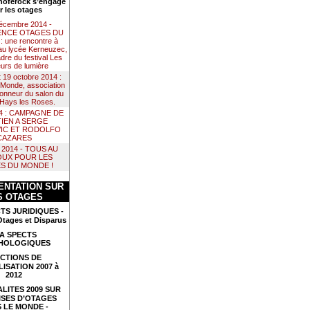
noférock s’engage
r les otages
décembre 2014 -
NCE OTAGES DU
 une rencontre à
au lycée Kerneuzec,
dre du festival Les
urs de lumière
t 19 octobre 2014 :
Monde, association
 honneur du salon du
e Hays les Roses.
14 : CAMPAGNE DE
IEN A SERGE
IC ET RODOLFO
CAZARES
il 2014 - TOUS AU
UX POUR LES
S DU MONDE !
NTATION SUR
S OTAGES
TS JURIDIQUES -
Otages et Disparus
A SPECTS
HOLOGIQUES
CTIONS DE
LISATION 2007 à
2012
LITES 2009 SUR
ISES D’OTAGES
 LE MONDE -