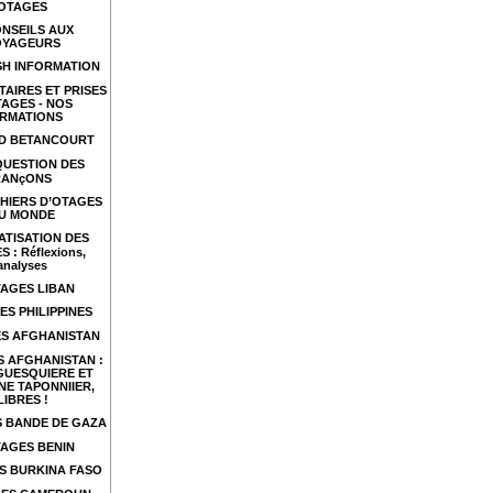
OTAGES
NSEILS AUX
OYAGEURS
SH INFORMATION
TAIRES ET PRISES
TAGES - NOS
RMATIONS
ID BETANCOURT
QUESTION DES
RANçONS
HIERS D’OTAGES
U MONDE
ATISATION DES
 : Réflexions,
analyses
AGES LIBAN
ES PHILIPPINES
S AFGHANISTAN
 AFGHANISTAN :
GUESQUIERE ET
NE TAPONNIIER,
LIBRES !
 BANDE DE GAZA
AGES BENIN
S BURKINA FASO