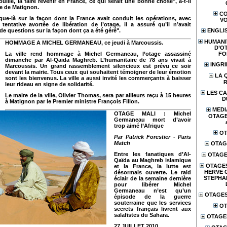
uille, la faire revenir en France, ce qui serait une bonne chose", a-t-il
ie de Matignon.
CO
sque-là sur la façon dont la France avait conduit les opérations, avec
V
entative avortée de libération de l’otage, il a assuré qu’il n’avait
e questions sur la façon dont ça a été géré".
ENGLI
HUMANI
HOMMAGE A MICHEL GERMANEAU, ce jeudi à Marcoussis.
D’O
La ville rend hommage à Michel Germaneau, l’otage assassiné
FO
dimanche par Al-Qaïda Maghreb. L’humanitaire de 78 ans vivait à
INGR
Marcoussis. Un grand rassemblement silencieux est prévu ce soir
devant la mairie. Tous ceux qui souhaitent témoigner de leur émotion
LA 
sont les bienvenus. La ville a aussi invité les commerçants à baisser
leur rideau en signe de solidarité.
LES CA
Le maire de la ville, Olivier Thomas, sera par ailleurs reçu à 15 heures
D
à Matignon par le Premier ministre François Fillon.
MEDI
OTAGE MALI :
Michel
OTAGES
Germaneau mort d’avoir
trop aimé l’Afrique
OT
Par Patrick Forestier - Paris
Match
OTAG
Entre les fanatiques d’Al-
OTAGE
Qaïda au Maghreb islamique
OTAGES
et la France, la lutte est
HERVE 
désormais ouverte. Le raid
STEPHA
éclair de la semaine dernière
pour libérer Michel
Germaneau n’est qu’un
OTAGES
épisode de la guerre
souterraine que les services
OT
secrets français livrent aux
salafistes du Sahara.
OTAGE
27 JUILLET 2010