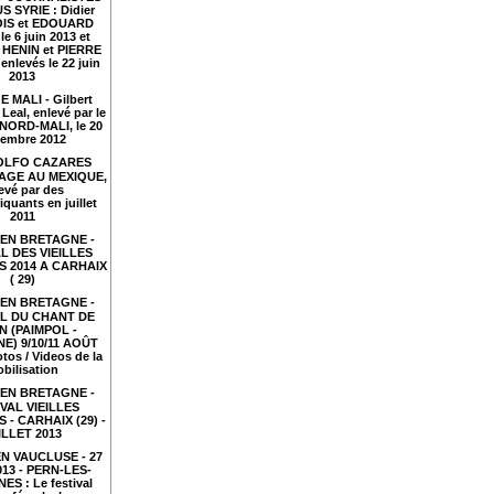
S SYRIE : Didier
IS et EDOUARD
le 6 juin 2013 et
HENIN et PIERRE
nlevés le 22 juin
2013
 MALI - Gilbert
Leal, enlevé par le
NORD-MALI, le 20
embre 2012
LFO CAZARES
TAGE AU MEXIQUE,
evé par des
iquants en juillet
2011
EN BRETAGNE -
L DES VIEILLES
 2014 A CARHAIX
( 29)
EN BRETAGNE -
AL DU CHANT DE
N (PAIMPOL -
E) 9/10/11 AOÛT
tos / Videos de la
bilisation
EN BRETAGNE -
VAL VIEILLES
- CARHAIX (29) -
ILLET 2013
N VAUCLUSE - 27
2013 - PERN-LES-
ES : Le festival