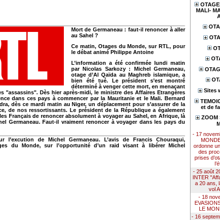
OTAGES
MALI- MA
OTA
Mort de Germaneau : faut-il renoncer à aller
au Sahel ?
OTA
Ce matin, Otages du Monde, sur RTL, pour
OT
le débat animé Philippe Antoine
OT
L’information a été confirmée lundi matin
par Nicolas Sarkozy : Michel Germaneau,
OTAG
otage d’Al Qaïda au Maghreb islamique, a
OT
bien été tué. Le président s’est montré
déterminé à venger cette mort, en menaçant
Sites 
es "assassins". Dès hier après-midi, le ministre des Affaires Etrangères
ence dans ces pays à commencer par la Mauritanie et le Mali. Bernard
TEMOIG
ra, dès ce mardi matin au Niger, un déplacement pour s’assurer de la
et de f
ace, de nos ressortissants. Le président de la République a également
es Français de renoncer absolument à voyager au Sahel, en Afrique, là
ZOOM S
chel Germaneau. Faut-il vraiment renoncer à voyager dans les pays du
M
- 17 nove
ur l’excution de Michel Germaneau. L’avis de Francis Chouraqui,
MONDE 
ges du Monde, sur l’opportunité d’un raid visant à libérer Michel
ordonne u
des proc
prises d’ot
l’
- 25 août
INTER "Affai
a 20 ans, 
vol 
- 18 nov
EVASION
LE MON
- 16 septe