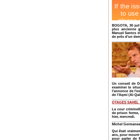
BOGOTA, 30 juil 
plus ancienne g
Manuel Santos de
de près d’un dem
Un conseil de D
examiner la situ
l’annonce de l’e
de l’Aqmi (Al-Qa
OTAGES SAHEL
La cour criminel
de prison ferme,
hier, mercredi.
Michel Germaneau
Qui était vraime
ans, pour mourir
pour parler de 