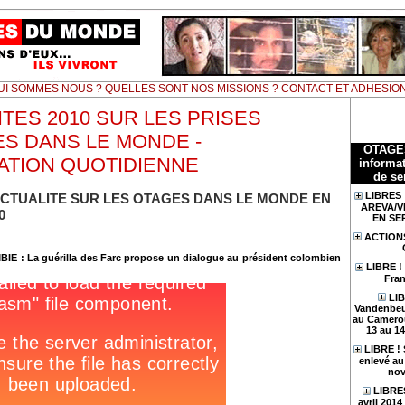
UI SOMMES NOUS ? QUELLES SONT NOS MISSIONS ? CONTACT ET ADHESIO
TES 2010 SUR LES PRISES
ES DANS LE MONDE -
OTAGE
ATION QUOTIDIENNE
informat
de se
LIBRES 
ACTUALITE SUR LES OTAGES DANS LE MONDE EN
AREVA/V
0
EN SE
ACTION
BIE
: La guérilla des Farc propose un dialogue au président colombien
LIBRE !
Fran
LIB
Vandenbeu
au Camerou
13 au 1
LIBRE !
enlevé au 
nov
LIBRES
avril 201