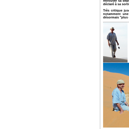
retrouver sa dépo
déclaré à sa sort
Très critique ju
notamment une t
désormais "plus d