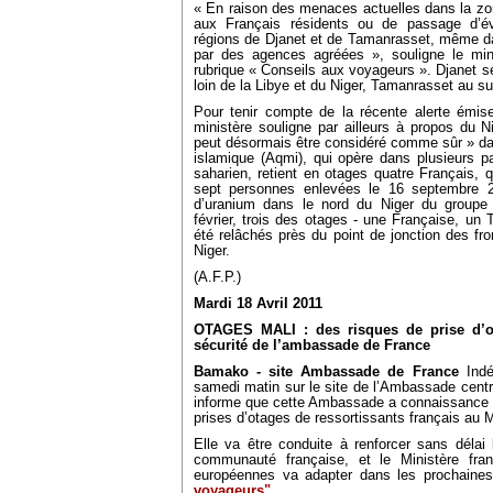
« En raison des menaces actuelles dans la zo
aux Français résidents ou de passage d’év
régions de Djanet et de Tamanrasset, même da
par des agences agréées », souligne le mini
rubrique « Conseils aux voyageurs ». Djanet se
loin de la Libye et du Niger, Tamanrasset au su
Pour tenir compte de la récente alerte émise
ministère souligne par ailleurs à propos du 
peut désormais être considéré comme sûr » d
islamique (Aqmi), qui opère dans plusieurs p
saharien, retient en otages quatre Français, q
sept personnes enlevées le 16 septembre 201
d’uranium dans le nord du Niger du groupe 
février, trois des otages - une Française, un 
été relâchés près du point de jonction des fron
Niger.
(A.F.P.)
Mardi 18 Avril 2011
OTAGES MALI : des risques de prise d’o
sécurité de l’ambassade de France
Bamako - site Ambassade de France
Indé
samedi matin sur le site de l’Ambassade centré
informe que cette Ambassade a connaissance d
prises d’otages de ressortissants français au M
Elle va être conduite à renforcer sans délai
communauté française, et le Ministère fran
européennes va adapter dans les prochaine
voyageurs"