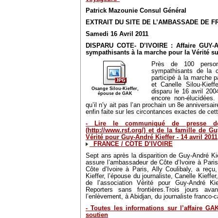
Patrick Mazounie Consul Général
EXTRAIT DU SITE DE L’AMBASSADE DE F
Samedi 16 Avril 2011
DISPARU COTE- D’IVOIRE : Affaire GUY-
sympathisants à la marche pour la Vérité sur
Près de 100 person
sympathisants de la c
participé à la marche
et Canelle Silou-Kieffe
Osange Silou-Kieffer,
disparu le 16 avril 200
épouse de GAK
encore non-élucidées
qu’il n’y ait pas l’an prochain un 8e anniversai
enfin faite sur les circontances exactes de cett
- Lire le communiqué de presse de 
(http://www.rsf.org/) et de la famille de Gu
Vérité pour Guy-André Kieffer - 14 avril 2011
FRANCE / COTE D’IVOIRE
Sept ans après la disparition de Guy-André Kief
assure l’ambassadeur de Côte d’Ivoire à Paris
Côte d’Ivoire à Paris, Ally Coulibaly, a reçu
Kieffer, l’épouse du journaliste, Canelle Kieffer,
de l’association Vérité pour Guy-André Ki
Reporters sans frontières.Trois jours ava
l’enlèvement, à Abidjan, du journaliste franco-
- Toutes les informations sur l’affaire G
soutien