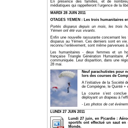
En présence des familles, et de nombreus
médiatiques qui rappelleront l’urgence de la li
MARDI 28 JUIN 2011
OTAGES YEMEN : Les trois humanitaires en
Portés disparus depuis un mois, les trois hu
Yémen ont été vus vivants.
Enfin une nouvelle rassurante concernant les t
disparus au Yémen. Ces derniers sont en vie.
reconnu l’enlèvement, sont même parvenues à l
Les humanitaires - deux femmes et un hom
française Triangle Génération Humanitaire. 
communiquée. Leur disparition, dans une régi
28 mai.
Neuf parachutistes pour n
lors des courses de Com
A l’initiative de la Société
de Compiègne, le Quinté + e
La course s’est conclue
déployant un drapeau à l’eff
- Les photos de cet événeme
LUNDI 27 JUIN 2011
Lundi 27 juin, en Picardie : Aér
sportifs ont effectué un saut en
Monde.