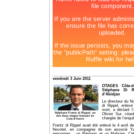
vendredi 3 Juin 2011
OTAGES Côte-d’
Stéphane Di Ri
d’Abidjan
Le directeur du N
di Rippel, enlevé
mort, a déclaré l
Stéphane Frantz di Rippel, un
Olivier Sur, citan
des deux otages français en
chargée de l’enquê
Cote-d’Ivoire
Frantz di Rippel avait été enlevé le 4 avril de
Novotel, en compagnie de son associé Yv
personnes : un Béninois et un Malisien. Cet