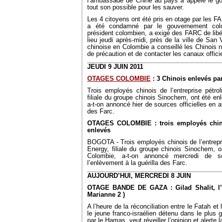
l’ambassade de Chine au pays a appelé le go
tout son possible pour les sauver.
Les 4 citoyens ont été pris en otage par les F
a été condamné par le gouvernement colo
président colombien, a exigé des FARC de libé
lieu jeudi après-midi, près de la ville de S
chinoise en Colombie a conseillé les Chinois
de précaution et de contacter les canaux offici
JEUDI 9 JUIN 2011
OTAGES COLOMBIE
: 3 Chinois enlevés pa
Trois employés chinois de l’entreprise pétro
filiale du groupe chinois Sinochem, ont été en
a-t-on annoncé hier de sources officielles en at
des Farc.
OTAGES COLOMBIE : trois employés chinoi
enlevés
BOGOTA - Trois employés chinois de l’entrepri
Energy, filiale du groupe chinois Sinochem, 
Colombie, a-t-on annoncé mercredi de sou
l’enlèvement à la guérilla des Farc.
AUJOURD’HUI, MERCREDI 8 JUIN
OTAGE BANDE DE GAZA : Gilad Shalit, l’o
Marianne 2 )
A l’heure de la réconciliation entre le Fatah et
le jeune franco-israélien détenu dans le plus
par le Hamas, veut réveiller l’opinion et alerte l