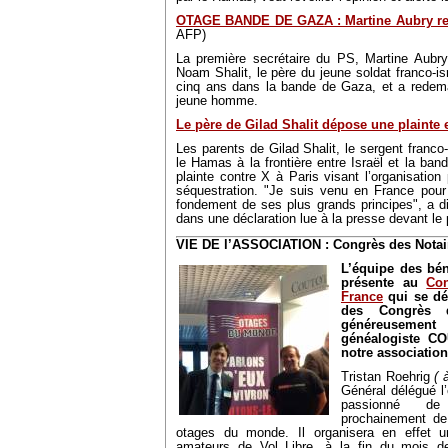
OTAGE BANDE DE GAZA : Martine Aubry renc
AFP)
La première secrétaire du PS, Martine Aubry,
Noam Shalit, le père du jeune soldat franco-is
cinq ans dans la bande de Gaza, et a redema
jeune homme.
Le père de Gilad Shalit dépose une plainte
Les parents de Gilad Shalit, le sergent franco-
le Hamas à la frontière entre Israël et la ba
plainte contre X à Paris visant l’organisation
séquestration. "Je suis venu en France pour s
fondement de ses plus grands principes", a di
dans une déclaration lue à la presse devant le 
VIE DE l’ASSOCIATION : Congrès des Notair
L’équipe des bé
présente au
Co
France
qui se dér
des Congrès 
généreusement 
généalogiste C
notre association
Tristan Roehrig
( 
Général délégué l’
passionné de
prochainement de
otages du monde. Il organisera en effet u
amateurs de Vol Libre, à la fin du mois de 