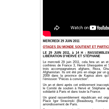
MERCREDI 29 JUIN 2011
OTAGES DU MONDE SOUTIENT ET PARTICI
LE 29 JUIN 2011, à 14 H : RASSEMBL
LIBÉRATION D’HERVÉ ET STÉPHANE
Le mercredi 29 juin 2011, cela fera un an e
confrères de France 3, Hervé Ghesquière et S
trois accompagnateurs afghans, Reza, Ghu
Afghanistan. Ils ont été pris en otage par un 
2009 dans la province de Kapisa alors qu’il
l’émission "Pièces à conviction".
Un an et demi après cet enlèvement inaccepta
le Comité de soutien à Hervé et Stéphane a
solidarité à Paris et dans toute la France.
Un grand rassemblement républicain est orga
Place Igor Stravinski (Beaubourg, Fontai
arrondissement de Paris.