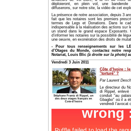
déploieront, en plein vol, une banderol
diffuserons, sur notre site, la vidéo de cet explo
La présence de notre association, depuis 3 ans
fait que les notaires sont les premiers prescr
termes de Legs et Donations. Dans le cad
indispensable à la réalisation des actions sur
un stand dans le grand espace Exposants. C
d’informer les notaires sur la possiblité de lég
une oeuvre, en exonération des droits de mutat
- Pour tous renseignements sur les L
d’Otages du Monde, contactez notre resp
Notariat, Louis Blic
(à droite sur la photo)
au
Vendredi 3 Juin 2011
Côte d’Ivoire : l
"torturé" ?
Par Laurent Desc
Le directeur du N
di Rippel, enlevé 
conduit "au palai
Stéphane Frantz di Rippel, un
des deux otages français en
Gbagbo" où il a ét
Cote-d’Ivoire
vendredi l’avocat d