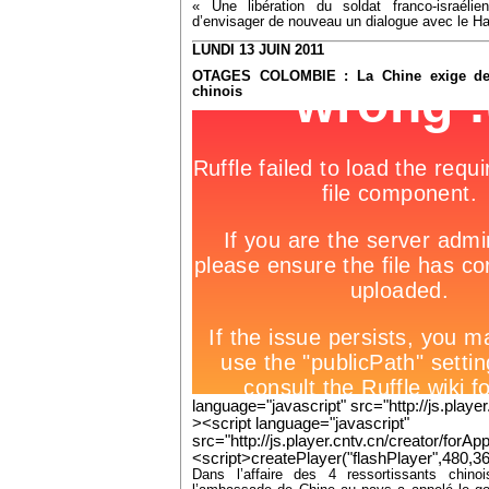
« Une libération du soldat franco-israélie
d’envisager de nouveau un dialogue avec le H
LUNDI 13 JUIN 2011
OTAGES COLOMBIE : La Chine exige des
chinois
language="javascript" src="http://js.player
><script language="javascript"
src="http://js.player.cntv.cn/creator/forApp
<script>createPlayer("flashPlayer",480,
Dans l’affaire des 4 ressortissants chin