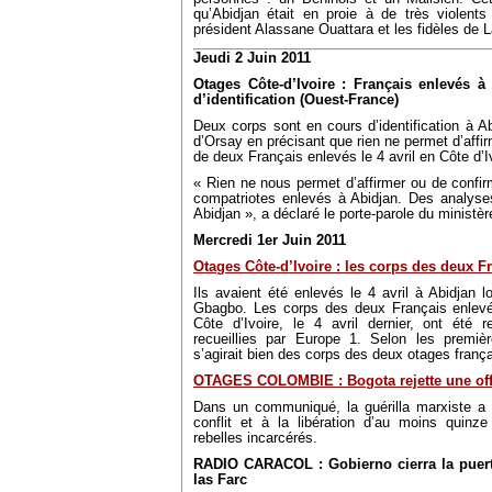
qu’Abidjan était en proie à de très violent
président Alassane Ouattara et les fidèles de 
Jeudi 2 Juin 2011
Otages Côte-d’Ivoire : Français enlevés 
d’identification (Ouest-France)
Deux corps sont en cours d’identification à Ab
d’Orsay en précisant que rien ne permet d’affir
de deux Français enlevés le 4 avril en Côte d’I
« Rien ne nous permet d’affirmer ou de confi
compatriotes enlevés à Abidjan. Des analyses
Abidjan », a déclaré le porte-parole du ministèr
Mercredi 1er Juin 2011
Otages Côte-d’Ivoire : les corps des deux Fr
Ils avaient été enlevés le 4 avril à Abidjan l
Gbagbo. Les corps des deux Français enlevés
Côte d’Ivoire, le 4 avril dernier, ont été r
recueillies par Europe 1. Selon les premièr
s’agirait bien des corps des deux otages frança
OTAGES COLOMBIE : Bogota rejette une off
Dans un communiqué, la guérilla marxiste a 
conflit et à la libération d’au moins quinz
rebelles incarcérés.
RADIO CARACOL : Gobierno cierra la puert
las Farc