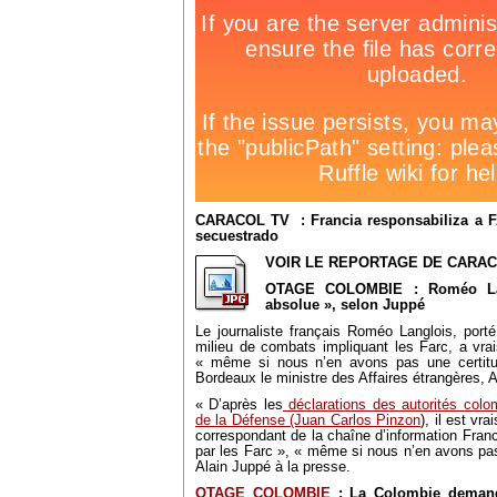
CARACOL TV : Francia responsabiliza a FA
secuestrado
VOIR LE REPORTAGE DE CARAC
OTAGE COLOMBIE : Roméo Lan
absolue », selon Juppé
Le journaliste français Roméo Langlois, por
milieu de combats impliquant les Farc, a vra
« même si nous n’en avons pas une certitu
Bordeaux le ministre des Affaires étrangères, 
« D’après les
déclarations des autorités col
de la Défense (Juan Carlos Pinzon
), il est v
correspondant de la chaîne d’information Fran
par les Farc », « même si nous n’en avons pas 
Alain Juppé à la presse.
OTAGE COLOMBIE
: La Colombie demand