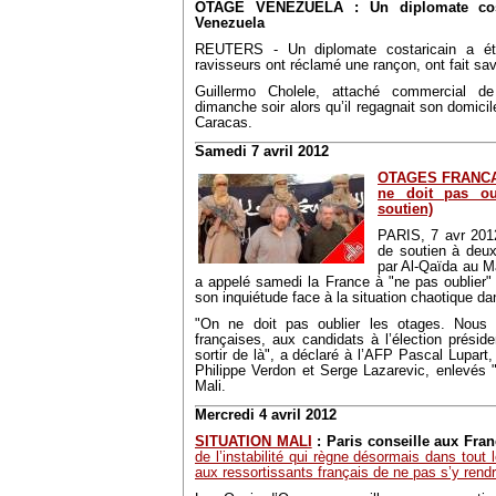
OTAGE VENEZUELA : Un diplomate cost
Venezuela
REUTERS - Un diplomate costaricain a ét
ravisseurs ont réclamé une rançon, ont fait savo
Guillermo Cholele, attaché commercial d
dimanche soir alors qu’il regagnait son domicile
Caracas.
Samedi 7 avril 2012
OTAGES FRANCAIS
ne doit pas ou
soutien)
PARIS, 7 avr 2012
de soutien à deux
par Al-Qaïda au M
a appelé samedi la France à "ne pas oublier" s
son inquiétude face à la situation chaotique da
"On ne doit pas oublier les otages. Nous 
françaises, aux candidats à l’élection président
sortir de là", a déclaré à l’AFP Pascal Lupart
Philippe Verdon et Serge Lazarevic, enlevés "
Mali.
Mercredi 4 avril 2012
SITUATION MALI
: Paris conseille aux Fran
de l’instabilité qui règne désormais dans tout 
aux ressortissants français de ne pas s’y rendr