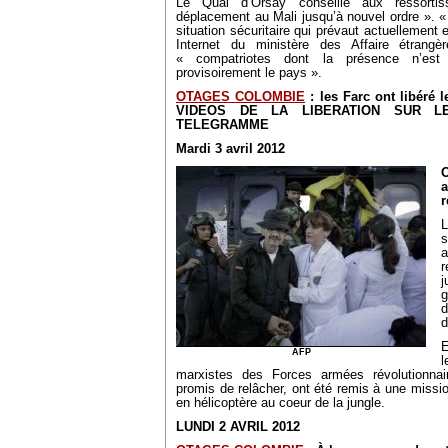
Le Quai d’Orsay conseille aux ressortiss
déplacement au Mali jusqu’à nouvel ordre ». « 
situation sécuritaire qui prévaut actuellement
Internet du ministère des Affaire étran
« compatriotes dont la présence n’est 
provisoirement le pays ».
OTAGES COLOMBIE
: les Farc ont libéré 
VIDEOS DE LA LIBERATION SUR L
TELEGRAMME
Mardi 3 avril 2012
r
L
s
a
r
j
d
d
E
AFP
l
marxistes des Forces armées révolutionnai
promis de relâcher, ont été remis à une missi
en hélicoptère au coeur de la jungle.
LUNDI 2 AVRIL 2012