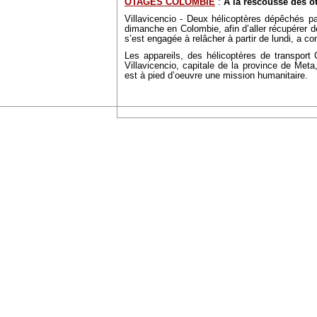
OTAGES COLOMBIE
:
À la rescousse des o
Villavicencio - Deux hélicoptères dépêchés par
dimanche en Colombie, afin d’aller récupérer d
s’est engagée à relâcher à partir de lundi, a co
Les appareils, des hélicoptères de transport C
Villavicencio, capitale de la province de Me
est à pied d’oeuvre une mission humanitaire.