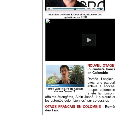
Interview de Pierre Krähenbühl, directeur des
opérations du CICR
NOUVEL OTAGE
journaliste franç
en Colombie
Roméo Langlois,
avec une patrouil
enlevé à l’occas
Roméo Langlois. Photo Capture
troupes colombienn
d’écran France 24
a été fait prison
affaires étrangères, Alain Juppé. Il a ajouté 
les autorités colombiennes" sur ce dossier.
OTAGE FRANCAIS EN COLOMBIE
: Roméo
des Farc