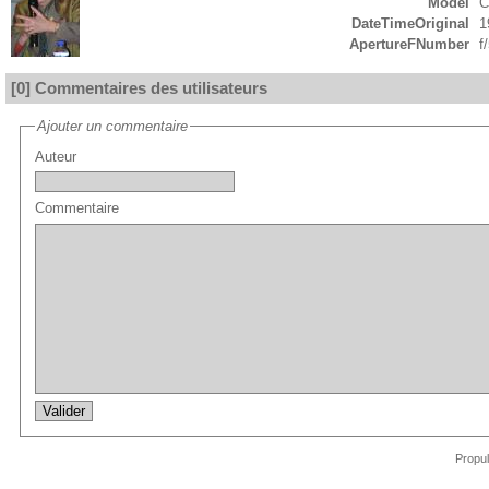
Model
C
DateTimeOriginal
1
ApertureFNumber
f
[0] Commentaires des utilisateurs
Ajouter un commentaire
Auteur
Commentaire
Propu