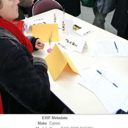
EXIF Metadata
Make
Canon