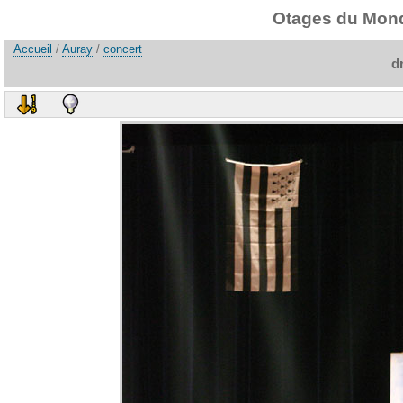
Otages du Monde
Accueil
/
Auray
/
concert
d