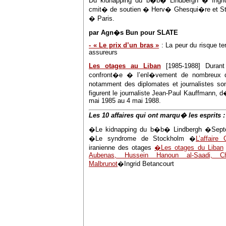
Du kidnapping du b�b� Lindbergh � Ingri
cmit� de soutien � Herv� Ghesqui�re et St
� Paris.
par Agn�s Bun pour SLATE
- « Le prix d’un bras »
: La peur du risque ter
assureurs
Les otages au Liban
[1985-1988] Durant
confront�e � l’enl�vement de nombreux de
notamment des diplomates et journalistes so
figurent le journaliste Jean-Paul Kauffmann, 
mai 1985 au 4 mai 1988.
Les 10 affaires qui ont marqu� les esprits :
�Le kidnapping du b�b� Lindbergh �Septe
�Le syndrome de Stockholm �
L’affaire 
iranienne des otages
�Les otages du Liban
Aubenas, Hussein Hanoun al-Saadi, Ch
Malbrunot
�Ingrid Betancourt