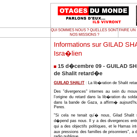
QUI SOMMES NOUS ? QUELLES SONT
FAIRE UN
NOS MISSIONS ?
Informations sur GILAD SHA
Isra�lien
15 d�cembre 09 - GUILAD SHA
de Shalit retard�e
GUILAD SHALIT
: La lib�ration de Shalit re
Des "divergences" internes au sein du mo
l’origine du retard dans la lib�ration du sold
dans la bande de Gaza, a affirm� aujourd’hu
Peres.
"Si cela ne tenait qu’� nous, Gilad Shalit 
d�pend pas nous. Il y a des divergences ent
qui a des objectifs politiques, et le Hamas i
aux pressions des familles de prisonniers", 
radio publique.