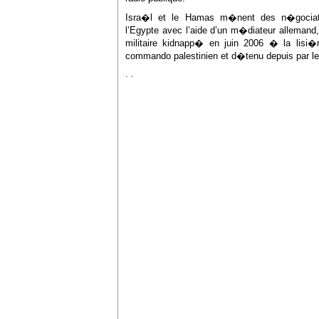
Isra�l et le Hamas m�nent des n�gociatio
l’Egypte avec l’aide d’un m�diateur allemand,
militaire kidnapp� en juin 2006 � la lisi
commando palestinien et d�tenu depuis par l
. .