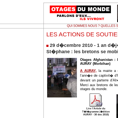
QUI SOMMES NOUS ? QUELLES S
LES ACTIONS DE SOUTI
29 d�cembre 2010 - 1 an d�j
St�phane : les bretons se mob
Otages Afghanistan : 
AURAY (Morbihan)
A AURAY,
la mairie a 
l’ann�e de captivit� d’
devant un parterre d’A
Merci aux bretons de le
otages du monde.
Lire l’Article du
T�l�gramme (�dition
AURAY - 30 dec 2010)