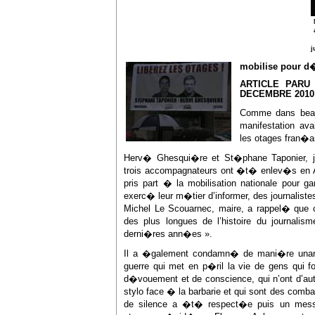
j
mobilise pour d�
ARTICLE PARU
DECEMBRE 2010
Comme dans beau
manifestation ava
les otages fran�a
Herv� Ghesqui�re et St�phane Taponier, jo
trois accompagnateurs ont �t� enlev�s en Af
pris part � la mobilisation nationale pour 
exerc� leur m�tier d’informer, des journaliste
Michel Le Scouarnec, maire, a rappel� que ce
des plus longues de l’histoire du journali
derni�res ann�es ».
Il a �galement condamn� de mani�re unanim
guerre qui met en p�ril la vie de gens qui f
d�vouement et de conscience, qui n’ont d’au
stylo face � la barbarie et qui sont des comba
de silence a �t� respect�e puis un mess