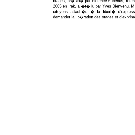
otages, pr�sid� par Florence Aubenas, reten
2005 en Irak, a �t� lu par Yves Bienvenu. Mal
citoyens attach�s � la libert� d’express
demander la lib�ration des otages et d’exprime