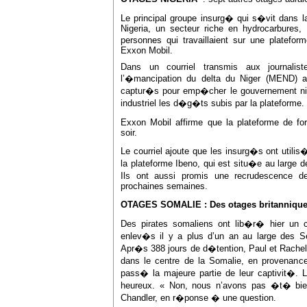
Le principal groupe insurg� qui s�vit dans l
Nigeria, un secteur riche en hydrocarbures, 
personnes qui travaillaient sur une platefo
Exxon Mobil.
Dans un courriel transmis aux journalis
l’�mancipation du delta du Niger (MEND) 
captur�s pour emp�cher le gouvernement nig
industriel les d�g�ts subis par la plateforme.
Exxon Mobil affirme que la plateforme de 
soir.
Le courriel ajoute que les insurg�s ont util
la plateforme Ibeno, qui est situ�e au large
Ils ont aussi promis une recrudescence d
prochaines semaines.
OTAGES SOMALIE : Des otages britanniqu
Des pirates somaliens ont lib�r� hier un co
enlev�s il y a plus d’un an au large des Se
Apr�s 388 jours de d�tention, Paul et Rache
dans le centre de la Somalie, en provenance
pass� la majeure partie de leur captivit�. 
heureux. « Non, nous n’avons pas �t� bie
Chandler, en r�ponse � une question.