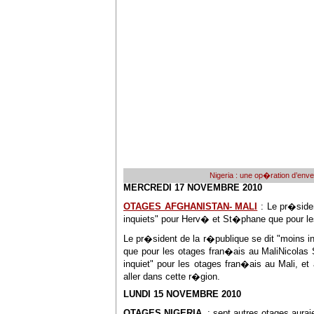
Nigeria : une op�ration d’env
MERCREDI 17 NOVEMBRE 2010
OTAGES AFGHANISTAN- MALI
: Le pr�siden
inquiets" pour Herv� et St�phane que pour le
Le pr�sident de la r�publique se dit "moins 
que pour les otages fran�ais au MaliNicolas 
inquiet" pour les otages fran�ais au Mali, e
aller dans cette r�gion.
LUNDI 15 NOVEMBRE 2010
OTAGES NIGERIA
: sept autres otages aur