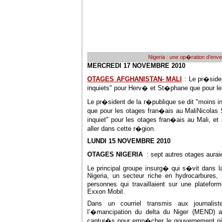
Nigeria : une op�ration d’env
MERCREDI 17 NOVEMBRE 2010
OTAGES AFGHANISTAN- MALI
: Le pr�siden
inquiets" pour Herv� et St�phane que pour le
Le pr�sident de la r�publique se dit "moins 
que pour les otages fran�ais au MaliNicolas 
inquiet" pour les otages fran�ais au Mali, e
aller dans cette r�gion.
LUNDI 15 NOVEMBRE 2010
OTAGES NIGERIA
: sept autres otages aur
Le principal groupe insurg� qui s�vit dans l
Nigeria, un secteur riche en hydrocarbures, 
personnes qui travaillaient sur une platefo
Exxon Mobil.
Dans un courriel transmis aux journalis
l’�mancipation du delta du Niger (MEND) 
captur�s pour emp�cher le gouvernement nig