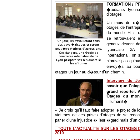
FORMATION / P
�tudiants lyonn
d’otages
Un mois de d�te
otages de l’entrepr
du monde. Et si un
se retrouvaient
Un jour, ils travailleront dans
genoux devant 
des pays � risques et seront
peut-�tre victimes d’agressions.
lyonnaise 3A
Ces dangers, une �cole de
international, o
commerce internationale de
Lyon pr�pare ses �tudiants �
n’arrive pas qu’a
les affronter
envoy�s au bou
otages un jour au d�tour d’un chemin.
Interview de J
savoir que l’otag
grand reporter. 
Otages du mond
l’Humanit�
« Je crois qu’il faut faire adopter le projet de
victimes de ces prises d’otages de se reconst
parler d’une injustice � leur �gard mais d’un 
- TOUTE L’ACTUALITE SUR LES OTAGES
2010