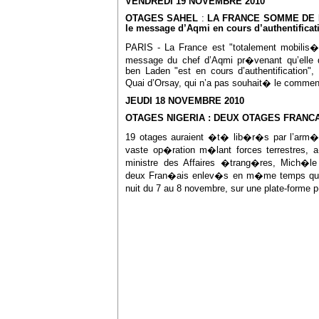
VENDREDI 19 NOVEMBRE 2010
OTAGES SAHEL
:
LA FRANCE SOMME DE 
le message d’Aqmi en cours d’authentificat
PARIS - La France est "totalement mobilis�e
message du chef d’Aqmi pr�venant qu’elle
ben Laden "est en cours d’authentification", 
Quai d’Orsay, qui n’a pas souhait� le commen
JEUDI 18 NOVEMBRE 2010
OTAGES NIGERIA : DEUX OTAGES FRANCA
19 otages auraient �t� lib�r�s par l’arm�e 
vaste op�ration m�lant forces terrestres, a
ministre des Affaires �trang�res, Mich�le A
deux Fran�ais enlev�s en m�me temps que 
nuit du 7 au 8 novembre, sur une plate-forme 