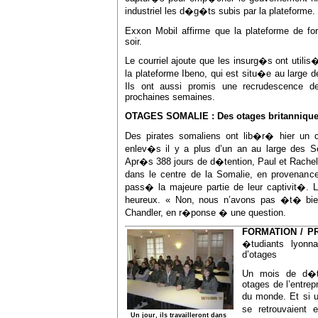
industriel les d�g�ts subis par la plateforme.
Exxon Mobil affirme que la plateforme de 
soir.
Le courriel ajoute que les insurg�s ont util
la plateforme Ibeno, qui est situ�e au large
Ils ont aussi promis une recrudescence d
prochaines semaines.
OTAGES SOMALIE : Des otages britanniqu
Des pirates somaliens ont lib�r� hier un co
enlev�s il y a plus d’un an au large des Se
Apr�s 388 jours de d�tention, Paul et Rache
dans le centre de la Somalie, en provenance
pass� la majeure partie de leur captivit�. 
heureux. « Non, nous n’avons pas �t� bie
Chandler, en r�ponse � une question.
FORMATION / P
�tudiants lyonn
d’otages
Un mois de d�te
otages de l’entrepr
du monde. Et si un
se retrouvaient
Un jour, ils travailleront dans