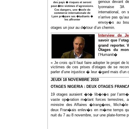
genoux devant 
des pays � risques et seront
peut-�tre victimes d’agressions.
lyonnaise 3A
Ces dangers, une �cole de
international, o
commerce internationale de
Lyon pr�pare ses �tudiants �
n’arrive pas qu’a
les affronter
envoy�s au bou
otages un jour au d�tour d’un chemin.
Interview de J
savoir que l’otag
grand reporter. 
Otages du mond
l’Humanit�
« Je crois qu’il faut faire adopter le projet de
victimes de ces prises d’otages de se reconst
parler d’une injustice � leur �gard mais d’un 
JEUDI 18 NOVEMBRE 2010
OTAGES NIGERIA : DEUX OTAGES FRANCA
19 otages auraient �t� lib�r�s par l’arm�e 
vaste op�ration m�lant forces terrestres, a
ministre des Affaires �trang�res, Mich�le A
deux Fran�ais enlev�s en m�me temps que 
nuit du 7 au 8 novembre, sur une plate-forme 