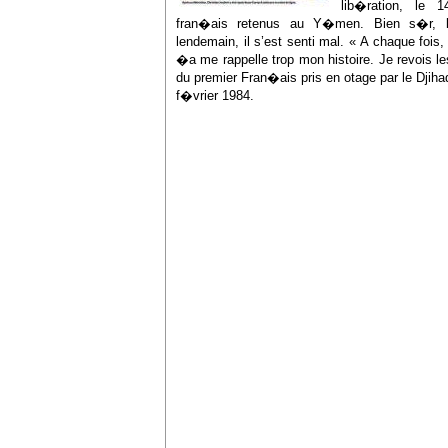
lib�ration, le 
fran�ais retenus au Y�men. Bien s�r, la
lendemain, il s’est senti mal. « A chaque fois,
�a me rappelle trop mon histoire. Je revois le
du premier Fran�ais pris en otage par le Djih
f�vrier 1984.