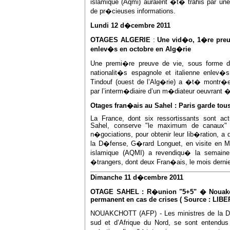
islamique (Aqmi) auraient �t� trahis par un
de pr�cieuses informations.
Lundi 12 d�cembre 2011
OTAGES ALGERIE
:
Une vid�o, 1�re preu
enlev�s en octobre en Alg�rie
Une premi�re preuve de vie, sous forme 
nationalit�s espagnole et italienne enlev
Tindouf (ouest de l’Alg�rie) a �t� montr�e 
par l’interm�diaire d’un m�diateur oeuvrant � 
Otages fran�ais au Sahel : Paris garde tou
La France, dont six ressortissants sont ac
Sahel, conserve "le maximum de canaux" 
n�gociations, pour obtenir leur lib�ration, 
la D�fense, G�rard Longuet, en visite en 
islamique (AQMI) a revendiqu� la semain
�trangers, dont deux Fran�ais, le mois dernie
Dimanche 11 d�cembre 2011
OTAGE SAHEL : R�union "5+5" � Nouakch
permanent en cas de crises ( Source : LIB
NOUAKCHOTT (AFP) - Les ministres de la D
sud et d’Afrique du Nord, se sont entendu