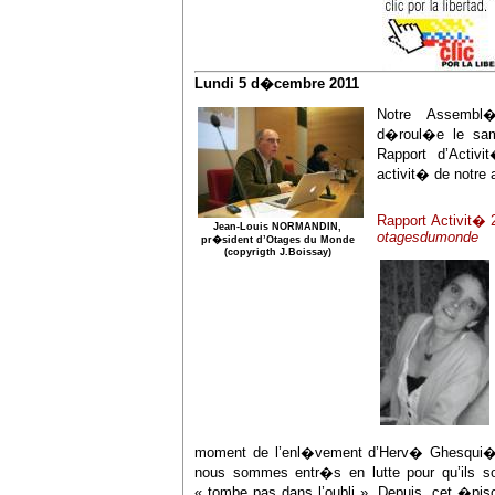
Lundi 5 d�cembre 2011
Notre Assembl
d�roul�e le sa
Rapport d’Activ
activit� de notre 
Rapport Activit� 
Jean-Louis NORMANDIN,
otagesdumonde
pr�sident d’Otages du Monde
(copyrigth J.Boissay)
moment de l’enl�vement d’Herv� Ghesqui�r
nous sommes entr�s en lutte pour qu’ils soi
« tombe pas dans l’oubli ». Depuis, cet �pis