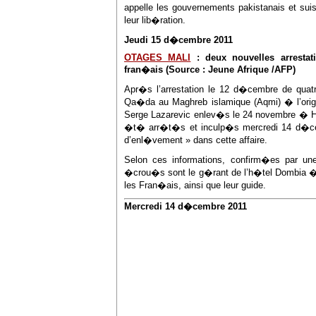
appelle les gouvernements pakistanais et sui
leur lib�ration.
Jeudi 15 d�cembre 2011
OTAGES MALI
: deux nouvelles arrestati
fran�ais (Source : Jeune Afrique /AFP)
Apr�s l’arrestation le 12 d�cembre de qua
Qa�da au Maghreb islamique (Aqmi) � l’origi
Serge Lazarevic enlev�s le 24 novembre � Ho
�t� arr�t�s et inculp�s mercredi 14 d�ce
d’enl�vement » dans cette affaire.
Selon ces informations, confirm�es par une 
�crou�s sont le g�rant de l’h�tel Dombia
les Fran�ais, ainsi que leur guide.
Mercredi 14 d�cembre 2011