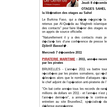
Jeudi 8 d�cembr
OTAGES SAHEL : 
la lib�ration des otages au Sahel
Le Burkina Faso, qui a d�j� n�goci� la l
retenus par Al-Qa�da au Maghreb islamique
des contacts" pour faire lib�rer des otages 
on appris de source officielle.
"Naturellement il y a des contacts mais j
d�clar� lors d’une conf�rence de presse le 
Djibrill Bassol�
.
Mercredi 7 d�cembre 2011
PIRATERIE MARITIME
: 2011, ann�e recor
par les pirates
BRUXELLES - L’ann�e 2011 va battre tous
r�colt�es par les pirates somaliens, qui r�
�lev�es alors que le nombre d’attaques r�us
le chef adjoint de l’op�ration anti-piraterie de l
"On bat cette ann�e tous les records de ran
millions de dollars en 2011 - et l’ann�e n’est
l’ann�e derni�re", a annonc� le contre-a
entretien au site Bruxelles2, sp�cialis� da
d�fense europ�enne.