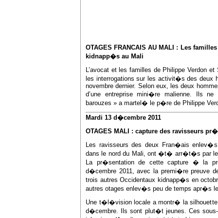
OTAGES FRANCAIS AU MALI : Les familles 
kidnapp�s au Mali
L’avocat et les familles de Philippe Verdon et
les interrogations sur les activit�s des deu
novembre dernier. Selon eux, les deux hommes 
d’une entreprise mini�re malienne. Ils ne
barouzes » a martel� le p�re de Philippe Ver
Mardi 13 d�cembre 2011
OTAGES MALI : capture des ravisseurs p
Les ravisseurs des deux Fran�ais enlev�s
dans le nord du Mali, ont �t� arr�t�s par l
La pr�sentation de cette capture � la p
d�cembre 2011, avec la premi�re preuve de
trois autres Occidentaux kidnapp�s en octobr
autres otages enlev�s peu de temps apr�s le
Une t�l�vision locale a montr� la silhouett
d�cembre. Ils sont plut�t jeunes. Ces sous-