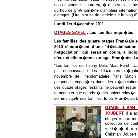
nous savons et il aura eu, � mes yeux, le tris
du flou ce ph�nom�ne d’ampleur international
d’otages. (Lire la suite de l’article sur le blog d’
Lundi 1er d�cembre 2011
OTAGES SAHEL
: Les familles inqui�tes
Les familles des quatre otages Fran�ais 
2010 s’inqui�tent d’une "d�stabilisati
n�gociation" qui serait en cours, a ind
d’eux et elle-m�me ex-otage, Fran�oise La
"Les familles de Thierry Dole, Marc Feret, Dan
pris connaissance des diff�rentes all�ga
novembre de l’hebdomadaire Paris Match 
personnes engag�es dans des n�gociations 
des quatre otages restants ne peuvent rester
et accepter que de tels �crits soient relay�s
communiqu� des familles, lu par Fran�oise L
OTAGE LIBAN :
JOUBERT
Il a a
otages » aux mu
collection de cou
« G�n�ral » et
Christian Joubert