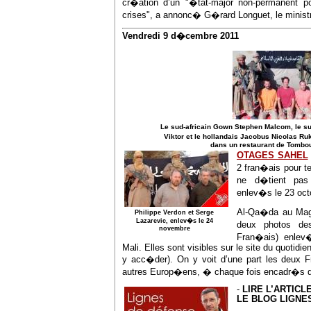
cr�ation d’un "�tat-major non-permanent p
crises", a annonc� G�rard Longuet, le minist
Vendredi 9 d�cembre 2011
Le sud-africain Gown Stephen Malcom, le s
Viktor et le hollandais Jacobus Nicolas R
dans un restaurant de Tombou
OTAGES SAHEL
2 fran�ais pour te
ne d�tient pas
enlev�s le 23 oct
Al-Qa�da au Magh
Philippe Verdon et Serge
Lazarevic, enlev�s le 24
deux photos de
novembre
Fran�ais) enlev
Mali. Elles sont visibles sur le site du quotidie
y acc�der). On y voit d’une part les deux Fr
autres Europ�ens, � chaque fois encadr�s
-
LIRE L’ARTICL
LE BLOG LIGNE