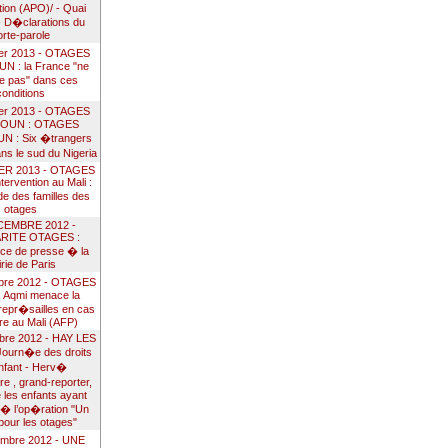
ion (APO)/ - Quai
- D�clarations du
orte-parole
ier 2013 - OTAGES
 : la France "ne
e pas" dans ces
conditions
ier 2013 - OTAGES
OUN : OTAGES
 : Six �trangers
s le sud du Nigeria
IER 2013 - OTAGES
tervention au Mali :
de des familles des
otages
CEMBRE 2012 -
RITE OTAGES :
ce de presse � la
rie de Paris
bre 2012 - OTAGES
 Aqmi menace la
repr�sailles en cas
re au Mali (AFP)
bre 2012 - HAY LES
ourn�e des droits
enfant - Herv�
 , grand-reporter,
 les enfants ayant
 � l’op�ration "Un
pour les otages"
embre 2012 - UNE