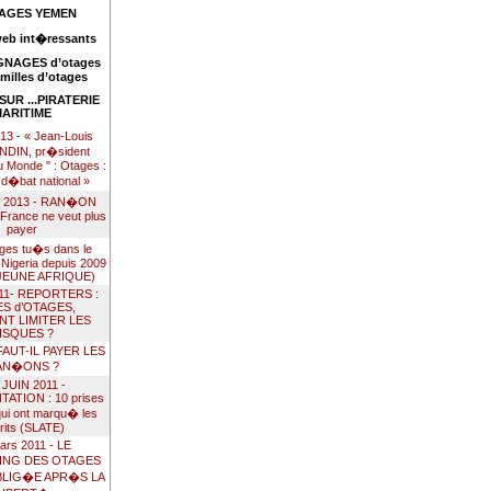
AGES YEMEN
web int�ressants
NAGES d’otages
amilles d’otages
UR ...PIRATERIE
ARITIME
l 13 - « Jean-Louis
DIN, pr�sident
 Monde " : Otages :
n d�bat national »
s 2013 - RAN�ON
 France ne veut plus
payer
ages tu�s dans le
 Nigeria depuis 2009
 JEUNE AFRIQUE)
011- REPORTERS :
ES d’OTAGES,
T LIMITER LES
ISQUES ?
 FAUT-IL PAYER LES
AN�ONS ?
 JUIN 2011 -
TION : 10 prises
qui ont marqu� les
rits (SLATE)
ars 2011 - LE
ING DES OTAGES
LIG�E APR�S LA