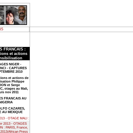
NS
S FRANCAIS :
ions et actions
nsibilisation
GES NIGER -
INCI - CAPTURES
PTEMBRE 2010
ions et actions de
isation Philippe
ON et Serge
, otages au Mali,
uis nov 2011
S FRANCAIS AU
NIGERIA
LFO CAZARES,
 AU MEXIQUE
2013 - OTAGE MALI :
ier 2013 - OTAGES
: PARIS, France,
 2013/African Press