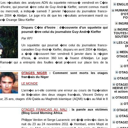
Les r�sultats des analyses ADN du squelette retrouv� vendredi en C�te
ENGLI
d’Ivoire, qui pourrait �tre celui de Guy-Andr� Kieffer, seront connus mardi
HUMANI
ou mercredi, a indiqu� samedi 7 janvier l’�pouse du journaliste franco-
D’O
en 2004 � Abidjan. Le juge m’a dit que les r�sultats arriveraient mardi ou
FO
ar� Osange Silou-Kieffer
INGR
Disparu C�te d’Ivoire
:
d�couverte d’un squelette qui
INGRI
pourrait �tre celui du journaliste Guy-Andr� Kieffer
TOUTES 
SOUTIEN
Par RFI
LES CA
Un squelette qui pourrait �tre celui du journaliste franco-
D
canadien Guy-Andr� Kieffer, disparu en avril 2004 � Abidjan,
MEDI
a �t� d�couvert hier vendredi 6 janvier dans la r�gion
OTAGES
d’Issia, � environ 360 km � l’ouest d’Abidjan. Le juge
 Rama�l qui a entrepris des fouilles �tait pr�sent sur place lors de la
.
OT
OTAG
OTAGES NIGER
: Comment sont morts les otages
fran�ais du Niger
OTAGE
LE MONDE
OTAGES
HERVE ET
L’arm�e a-t-elle commis une erreur au cours de l’op�ration
et action
de lib�ration des deux otages fran�ais, Vincent Delory et
OTAGES
r, 25 ans, otages d’Al-Qaida au Maghreb islamique (AQMI) tu�s au Mali le 8
OT
OTAGES FRANCAIS AU MALI
:
la parole aux victimes
OTAGE
(Blog Good Morning Africa
OTAG
Philippe Verdon et Serge Lazarevic ont �t� enlev�s dans la
OTAGE
nuit du 23 au 24 novembre 2011 � Hombari, entre Mopti et