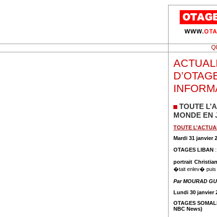
Q
ACTUALI
D’OTAG
INFORM
TOUTE L’
MONDE EN J
TOUTE L’ACTUA
Mardi 31 janvier 
OTAGES LIBAN
portrait Christia
�tait enlev� puis 
Par MOURAD GUI
Lundi 30 janvier 
OTAGES SOMALI
NBC News)