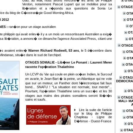
Gao, au Mali, nous avons rencontr� les amis de Philippe
OTA
Verdon, notamment Pascal Lupart qui se mobilise pour sa
OTAGES
lib�ration et a r�pondu aux questions de Sonia Le
trice du blog de G�ostrat�gie Good Morning Africa.
OTA
 2012
OTA
O
NES :
ran�on pour un otage australien
OT
te philippin qui avait enlev� il y a un mois un ressortissant Australien a exig�
a lib�ration, a annonc� ce dimanche l’agence Associated Press, citant une
OT
OTAGE
s avaient enlev�
Warren Richard Rodwell, 53 ans
, le 5 d�cembre dans
OTA
 Mindanao, situ�e dans le sud de l’archipel.
OTA
OTAGES SOMALIE - Lib�rer Le Ponant : Laurent Merer
OTA
raconte l’op�ration Thalathine
OT
Un LCVP du Var qui coule en plein oc�an Indien, le Surcouf
OTAG
en avarie, le Jean-Bart � la peine, un Atlantique qui ne vole
DEMOCRA
que sur un moteur, un Panther dont l’�lectronique fait faux
bond... SNAFU ! "La situation est normale, tout merde"...
OT
Pourtant, l’op�ration Thalathine sera un succ�s et les 30
otages aux mains des pirates somaliens seront lib�r�s
OTAGES
sains et saufs.
MALI- MA
Lire la suite de l’article
OTA
sur le blog de Philippe
Chapleau - Ligne de
OTA
D�fense - Ouest-France
OT
OTAG