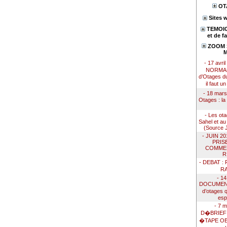
OT
Sites 
TEMOIG
et de f
ZOOM S
M
- 17 avri
NORMAN
d’Otages du
il faut u
- 18 mar
Otages : la
- Les ot
Sahel et au
(Source
- JUIN 2
PRIS
COMMEN
R
- DEBAT :
R
- 14
DOCUMENTA
d’otages 
esp
- 7 m
D�BRIEF
�TAPE OB