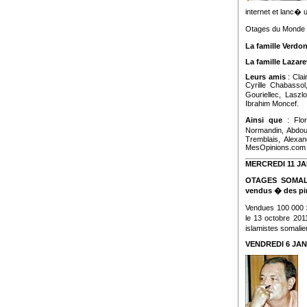
internet et lanc� u
Otages du Monde so
La famille Verdo
La famille Lazare
Leurs amis
: Clai
Cyrille Chabasso
Gouriellec, Laszl
Ibrahim Moncef.
Ainsi que
: Flor
Normandin, Abdou
Tremblais, Alexa
MesOpinions.com
MERCREDI 11 JA
OTAGES SOMALIE
vendus � des pi
Vendues 100 000 
le 13 octobre 20
islamistes somalie
VENDREDI 6 JAN