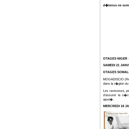
d�tenus ne sombr
OTAGES NIGER
:
SAMEDI 21 JANV
OTAGES SOMAL
MOGADISCIO (Reu
dans la r�gion du
Les ravisseurs, 
d’assurer la s�c
ajout�.
MERCREDI 18 JA