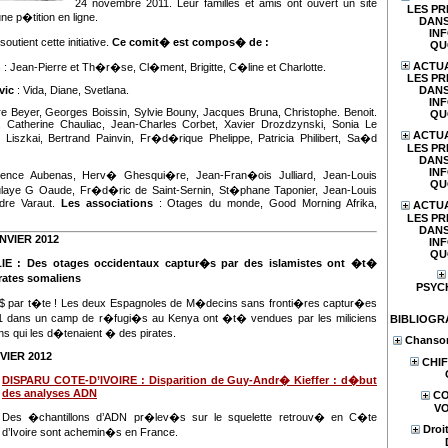
24 novembre 2011. Leur familles et amis ont ouvert un site
LES PR
ne p�tition en ligne.
DANS
IN
utient cette initiative.
Ce comit� est compos� de :
QU
ACTUA
n
: Jean-Pierre et Th�r�se, Cl�ment, Brigitte, C�line et Charlotte.
LES PR
vic
: Vida, Diane, Svetlana.
DANS
IN
re Beyer, Georges Boissin, Sylvie Bouny, Jacques Bruna, Christophe. Benoit.
QU
l, Catherine Chauliac, Jean-Charles Corbet, Xavier Drozdzynski, Sonia Le
ACTUA
o Liszkai, Bertrand Painvin, Fr�d�rique Phelippe, Patricia Philibert, Sa�d
LES PR
DANS
IN
ence Aubenas, Herv� Ghesqui�re, Jean-Fran�ois Julliard, Jean-Louis
QU
laye G Oaude, Fr�d�ric de Saint-Sernin, St�phane Taponier, Jean-Louis
ndre Varaut.
Les associations
: Otages du monde, Good Morning Afrika,
ACTUA
LES PR
DANS
NVIER 2012
IN
QU
 : Des otages occidentaux captur�s par des islamistes ont �t�
rates somaliens
PSYC
$ par t�te ! Les deux Espagnoles de M�decins sans fronti�res captur�es
11 dans un camp de r�fugi�s au Kenya ont �t� vendues par les miliciens
BIBLIOGR
ns qui les d�tenaient � des pirates.
Chanson
VIER 2012
CHIF
DISPARU COTE-D’IVOIRE : Disparition de Guy-Andr� Kieffer : d�but
des analyses ADN
CO
V
Des �chantillons d’ADN pr�lev�s sur le squelette retrouv� en C�te
Droi
d’Ivoire sont achemin�s en France.