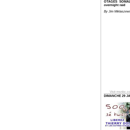
OTAGES SOMAL
overnight raid
By Jim Miklaszew
Visit msnbc.c
DIMANCHE 29 JA