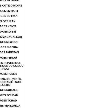
GES COLOMBIE
 COTE-D’IVOIRE
GES EN HAITI
GES EN IRAK
TAGES IRAN
AGES KENYA
AGES LYBIE
S MADAGASCAR
GES MEXIQUE
GES NIGERIA
GES PAKISTAN
AGES PEROU
ES REPUBLIQUE
TIQUE DU CONGO
( RDC)
AGES RUSSIE
 SAHEL (NIGER-
URITANIE - SUD-
ALGERIE)
GES SOMALIE
GES SOUDAN
AGES TCHAD
ES VENEZUELA