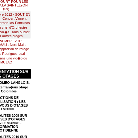
COURT POUR LES
A LA SAINTELYON
(69)
re 2012 - SOUTIEN
 Concert Vincent
ernes-les-Fontaines
 chef d’Orchestre
zar�s, sans oublier
es autres otages
OVEMBRE 2012 -
LI : Nord Mali :
pparition de l’otage
s Rodriguez Leal
dans une vid�o du
MUJAO
NTATION SUR
S OTAGES
 ROMEO LANGLOIS,
te fran�ais otage
 Colombie
CTIONS DE
LISATION : LES
VOUS D’OTAGES
U MONDE
LITES 2009 SUR
ISES D’OTAGES
 LE MONDE -
FORMATION
OTIDIENNE
LITES 2010 SUR