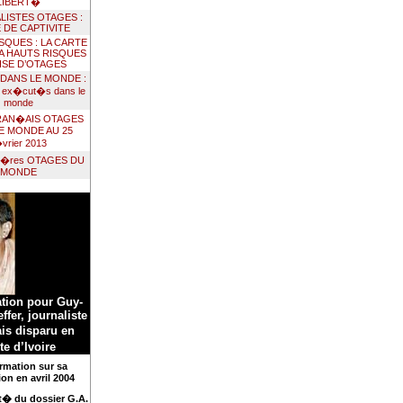
LIBERT�
LISTES OTAGES :
 DE CAPTIVITE
RISQUES : LA CARTE
 A HAUTS RISQUES
ISE D’OTAGES
 DANS LE MONDE :
s ex�cut�s dans le
monde
FRAN�AIS OTAGES
E MONDE AU 25
vrier 2013
ni�res OTAGES DU
MONDE
ation pour Guy-
ffer, journaliste
is disparu en
e d’Ivoire
rmation sur sa
ion en avril 2004
it� du dossier G.A.