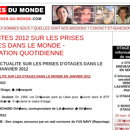
UI SOMMES NOUS ? QUELLES SONT NOS MISSIONS ? CONTACT ET ADHESIO
TES 2012 SUR LES PRISES
ES DANS LE MONDE -
OTAGE
ATION QUOTIDIENNE
informat
de se
OTA
ACTUALITE SUR LES PRISES D’OTAGES DANS LE
AREVA/V
ANVIER 2012
EN SE
Informat
LITE SUR LES OTAGES DANS LE MONDE EN JANVIER 2012
sensibil
2012
VERD
LAZAREVIC
:
Otage, � d�sespoir
dep
OTAGE
n Joubert.
En 1984, cet Orl�anais parti au Liban pour �uvrer dans le BTP
lib�r�. Il r�clame le statut d’otage.
RODO
CHARD Orl�ans, correspondant de Lib�ration � Orl�ans
OTAGE
2012
- 20 mars 
- 28 f�vr
E :
Des otages secourus par un raid nocturne de l’US NAVY (Reportage
CAMEROUN 
28 f�vrier