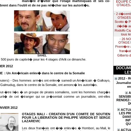
mani�re d’�viter que l’otage martiniquais et ses co-
EQUIPE 
OTAGES 
ent dans l’oubli et de ne pas rel�cher sur les autorit�s.
- 2 d�cemb
OTAGES :
Scotto � P
d�di� au
Rodolfo Ca
tous l
- 26 N
OTAGE MA
Premi�re a
fran�ai
Gilberto 
SAHEL
 500 jours de captivit� pour les 4 otages d’Arlit ce dimanche.
IER 2012
DOCUME
LE
IE
:
Un Am�ricain enlev� dans le centre de la Somalie
2012 -
ters) - Des hommes arm�s ont enlev� samedi un Am�ricain � Galkayo,
Journalis
 Galmudug, dans le centre de la Somalie, ont annonc� les autorit�s.
en
peut-�tre li�s � un groupe de pirates somaliens, sont les hommes charg�s
A
SENSIBI
urit� de cet �tranger qui se pr�sentait comme un journaliste, ont-elles
RENDEZ-
D
NVIER 2012
ACTUA
LES PR
OTAGES MALI - CREATION D’UN COMITE DE SOUTIEN
DANS
POUR LA LIBERATION DE PHILIPPE VERDON ET SERGE
IN
LAZAREVIC
QU
Les deux fran�ais ont �t� enlev�s � Hombori, au Mali, le
ACTUA