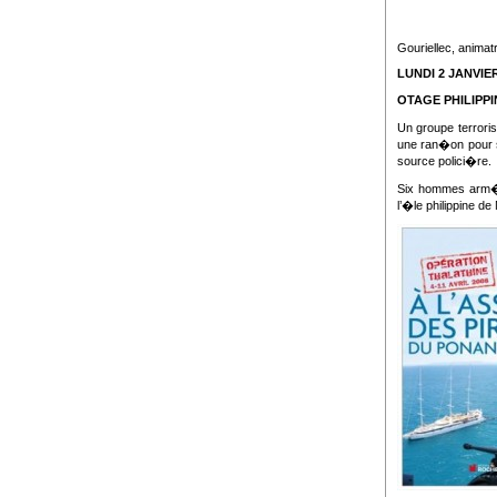
Gouriellec, anima
LUNDI 2 JANVIER
OTAGE PHILIPPI
Un groupe terroris
une ran�on pour s
source polici�re.
Six hommes arm�
l’�le philippine de