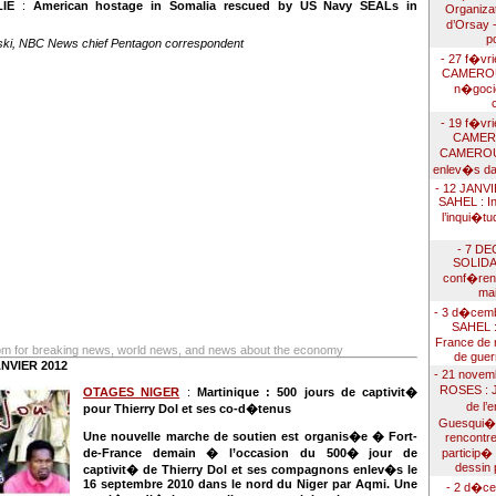
IE
:
American hostage in Somalia rescued by US Navy SEALs in
Organizat
d’Orsay 
p
ski, NBC News chief Pentagon correspondent
- 27 f�vr
CAMEROUN
n�goci
- 19 f�vr
CAMER
CAMEROUN
enlev�s dan
- 12 JANV
SAHEL : In
l’inqui�tu
- 7 DE
SOLIDA
conf�ren
mai
- 3 d�cem
SAHEL :
France de 
om for breaking news, world news, and news about the economy
de guer
NVIER 2012
- 21 novem
ROSES : J
OTAGES NIGER
:
Martinique : 500 jours de captivit�
de l’
pour Thierry Dol et ses co-d�tenus
Guesqui�re
Une nouvelle marche de soutien est organis�e � Fort-
rencontre
de-France demain � l’occasion du 500� jour de
particip�
dessin 
captivit� de Thierry Dol et ses compagnons enlev�s le
16 septembre 2010 dans le nord du Niger par Aqmi. Une
- 2 d�c