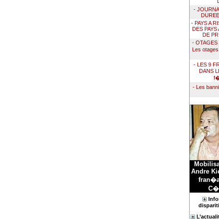
- JOURNA
DUREE
- PAYS A 
DES PAYS
DE PR
- OTAGES
Les otage
- LES 9 
DANS L
f�
- Les ban
Mobilis
Andre Kie
fran�a
C�t
Info
disparit
L’actual