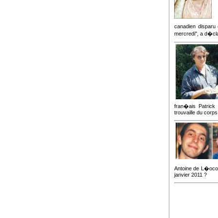
canadien disparu 
mercredi", a d�cl
fran�ais Patrick
trouvaille du corps
Antoine de L�ocou
janvier 2011 ?