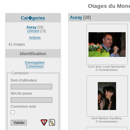
Otages du Monde
Auray
[28]
Cat�gories
Auray
[28]
concert
[13]
Actions
41 images
Identification
S'enregistrer
Connexion
Conf Jean Louis Normandin
0 Commentaires
Connexion
Nom d'utilisateur
Mot de passe
Connexion auto
Conf Martine Gauffeny
0 Commentaires