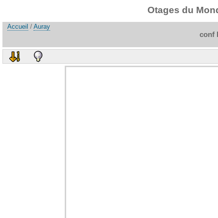
Otages du Monde
Accueil
/
Auray
conf 